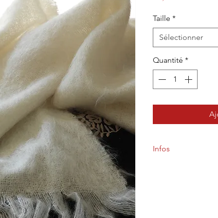
Taille
*
Sélectionner
Quantité
*
Aj
Infos
80% mohair de chevrea
Echarpe au tissage s
Elle est chaude, moel
toutes circonstances.
en faisant deux tours