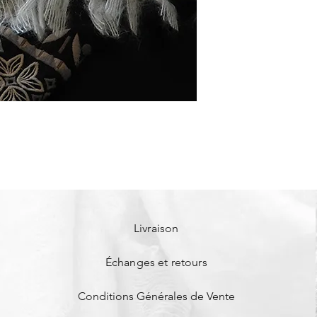
L'étole couvre les ép
sur un manteau, une 
Lavage à la main 30°
Petite écharpe 140x
Grande écharpe 180
Étole 200x60 cm
Livraison
Échanges et retours
Conditions Générales de Vente