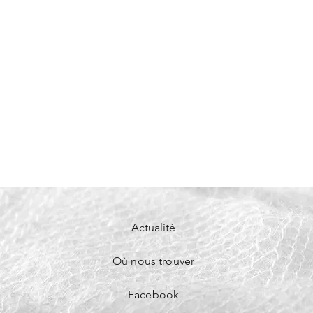
aules et le dos. On peut la porter
belle tenue ou à la maison.
C
25 cm
x30 cm
Actualité
Où nous trouver
Facebook