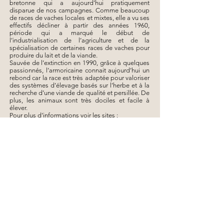
bretonne qui a aujourd’hui pratiquement
disparue de nos campagnes. Comme beaucoup
de races de vaches locales et mixtes, elle a vu ses
effectifs décliner à partir des années 1960,
période qui a marqué le début de
l’industrialisation de l’agriculture et de la
spécialisation de certaines races de vaches pour
produire du lait et de la viande.
Sauvée de l’extinction en 1990, grâce à quelques
passionnés, l’armoricaine connait aujourd’hui un
rebond car la race est très adaptée pour valoriser
des systèmes d’élevage basés sur l’herbe et à la
recherche d’une viande de qualité et persillée. De
plus, les animaux sont très dociles et facile à
élever.
Pour plus d’informations voir les sites :
www.vache-armoricaine.org
et
www.races-de-
bretagne.fr